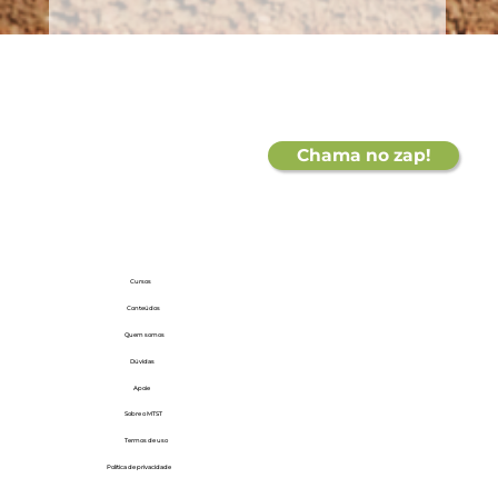
Chama no zap!
Cursos
Conteúdos
Quem
somos
Dúvidas
Apoie
Sobre o MTST
Termos de uso
Política de privacidade