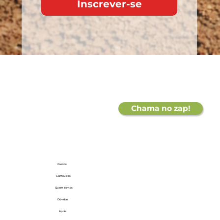
Inscrever-se
Chama no zap!
Cursos
Conteúdos
Quem
somos
Dúvidas
Apoie